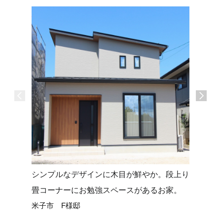
シンプルなデザインに木目が鮮やか。段上り
タイルデ
畳コーナーにお勉強スペースがあるお家。
せる平屋
米子市 F様邸
米子市 