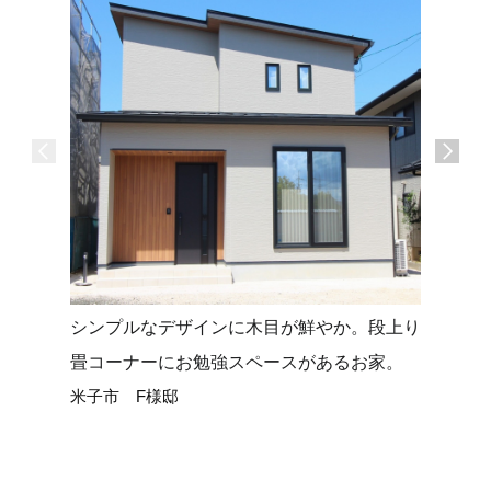
シンプルなデザインに木目が鮮やか。段上り
タイルデ
畳コーナーにお勉強スペースがあるお家。
せる平屋
米子市 F様邸
米子市 