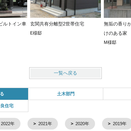
ビルトイン車
玄関共有分離型2世帯住宅
無垢の香り
E様邸
けのある家
M様邸
一覧へ戻る
る
土木部門
優良住宅
2022年
2021年
2020年
2019年