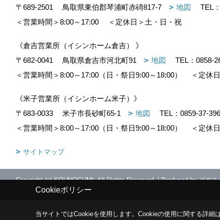
〒689-2501
鳥取県東伯郡琴浦町赤碕817-7
地図
TEL
＜営業時間＞8:00～17:00
＜定休日＞土・日・祝
《倉吉営業所（イシンホーム倉吉） 》
〒682-0041
鳥取県倉吉市河北町91
地図
TEL：
0858-2
＜営業時間＞8:00～17:00（日・祭日9:00～18:00）
＜定休日
《米子営業所（イシンホーム米子）》
〒683-0033
米子市長砂町65-1
地図
TEL：
0859-37-39
＜営業時間＞8:00～17:00（日・祭日9:00～18:00）
＜定休日
サイトマップ
Copyright (c) KOUNOGUMI. All Rights Reserved.
|
Produced by
ゴデス
Cookieポリシー
当サイトではCookieを使用します。
Cookieの使用に関する詳細は