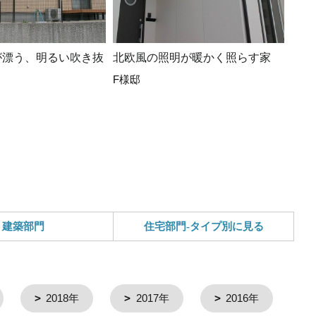
が漂う、明るい吹き抜
北欧風の照明が暖かく照らす家
町道
F様邸
区
町道
建築部門
住宅部門-タイプ別に見る
2018年
2017年
2016年