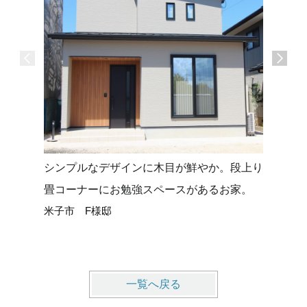
シンプルなデザインに木目が鮮やか。段上り
タイルデ
畳コーナーにお勉強スペースがあるお家。
せる平屋
米子市 F様邸
米子市 
一覧へ戻る