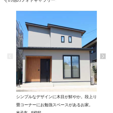
その他のフォトギャラリー
シンプルなデザインに木目が鮮やか。段上り
タイルデ
畳コーナーにお勉強スペースがあるお家。
せる平屋
米子市 F様邸
米子市 