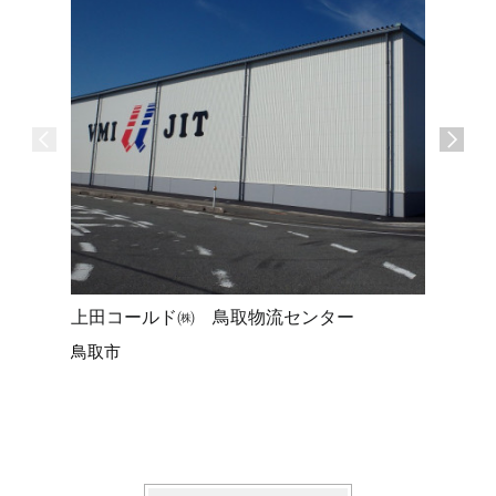
上田コールド㈱ 鳥取物流センター
太陽光パ
鳥取市
コニーの
倉吉市 Y