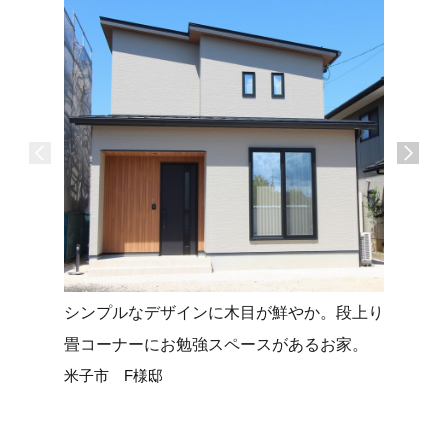
シンプルなデザインに木目が鮮やか。段上り
タイルデ
畳コーナーにお勉強スペースがあるお家。
せる平屋
米子市 F様邸
米子市 