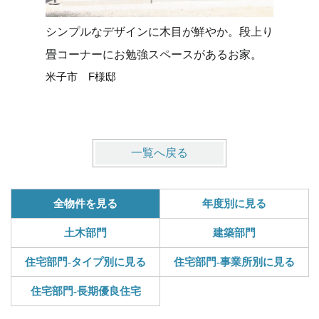
シンプルなデザインに木目が鮮やか。段上り
タイルデ
畳コーナーにお勉強スペースがあるお家。
せる平屋
米子市 F様邸
米子市 
一覧へ戻る
全物件を見る
年度別に見る
土木部門
建築部門
住宅部門-タイプ別に見る
住宅部門-事業所別に見る
住宅部門-長期優良住宅