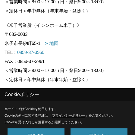
＜営業時間＞8:00～17:00（日・祭日9:00～18:00）
＜定休日＞年中無休（年末年始・盆除く）
《米子営業所（イシンホーム米子）》
〒683-0033
米子市長砂町65-1
地図
TEL：
0859-37-3960
FAX：0859-37-3961
＜営業時間＞8:00～17:00（日・祭日9:00～18:00）
＜定休日＞年中無休（年末年始・盆除く）
Cookieポリシー
Copyright (c) KOUNOGUMI. All Rights Reserved.
当サイトではCookieを使用します。
Produced by
ゴデスクリエイト
Cookieの使用に関する詳細は 「
プライバシーポリシー
」をご覧ください。
Cookieを受け入れるか拒否するか選択してください。