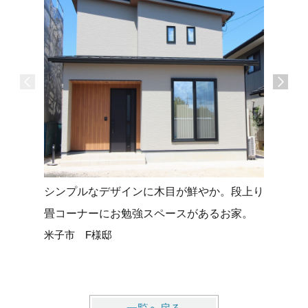
シンプルなデザインに木目が鮮やか。段上り
タイルデ
畳コーナーにお勉強スペースがあるお家。
せる平屋
米子市 F様邸
米子市 