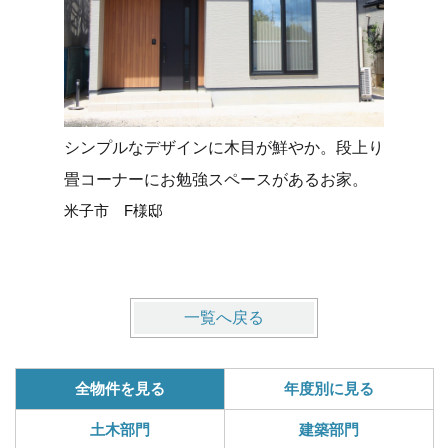
シンプルなデザインに木目が鮮やか。段上り
タイルデ
畳コーナーにお勉強スペースがあるお家。
せる平屋
米子市 F様邸
米子市 
一覧へ戻る
全物件を見る
年度別に見る
土木部門
建築部門