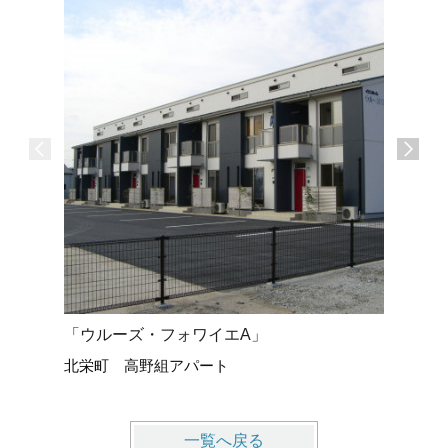
「ウルーズ・フォワイエA」
2階建て
北栄町 高野組アパート
K様邸
一覧へ戻る