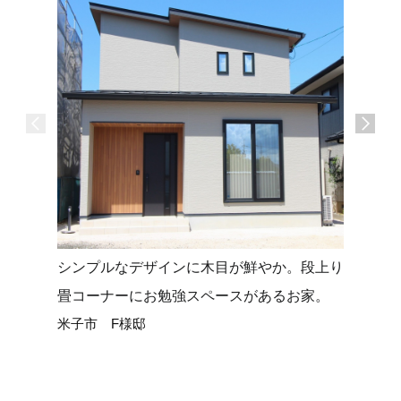
シンプルなデザインに木目が鮮やか。段上り
タイルデ
畳コーナーにお勉強スペースがあるお家。
せる平屋
米子市 F様邸
米子市 