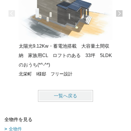
太陽光9.12Kw・蓄電池搭載 大容量土間収
広々ラン
納 家族用CL ロフトのある 33坪 5LDK
1/2、
のおうち(*^-^*)
おうち♪
北栄町 I様邸 フリー設計
琴浦町 
一覧へ戻る
全物件を見る
全物件