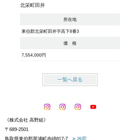
北栄町田井
ガーデン
所在地
東伯郡北栄町田井字高下8番3
東伯郡琴
価 格
7,554,000円
3,067,0
一覧へ戻る
《株式会社 高野組》
〒689-2501
鳥取県東伯郡琴浦町赤碕817-7
地図