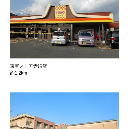
東宝ストア赤碕店
約1.2km