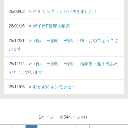
26/03/03
今年もシクラメンが咲きました！
26/01/16
米子市F様邸地鎮祭
25/12/21
♪祝♪ 三朝町 F様邸 上棟 おめでとうござ
います
25/11/14
♪祝♪ 三朝町 F様邸 地鎮祭・起工式おめ
でとうございます
25/11/06
我が家のキンモクセイ
1ページ （全54ページ中）