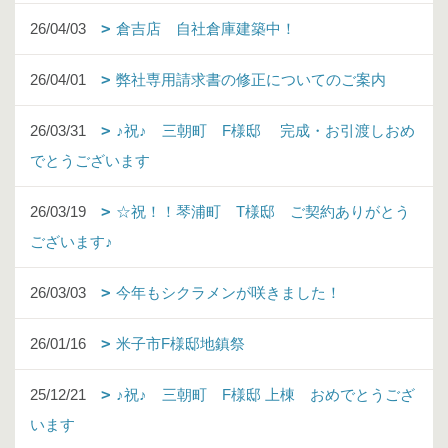
26/04/03
倉吉店 自社倉庫建築中！
26/04/01
弊社専用請求書の修正についてのご案内
26/03/31
♪祝♪ 三朝町 F様邸 完成・お引渡しおめ
でとうございます
26/03/19
☆祝！！琴浦町 T様邸 ご契約ありがとう
ございます♪
26/03/03
今年もシクラメンが咲きました！
26/01/16
米子市F様邸地鎮祭
25/12/21
♪祝♪ 三朝町 F様邸 上棟 おめでとうござ
います