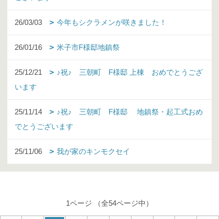
26/03/03
今年もシクラメンが咲きました！
26/01/16
米子市F様邸地鎮祭
25/12/21
♪祝♪ 三朝町 F様邸 上棟 おめでとうござ
います
25/11/14
♪祝♪ 三朝町 F様邸 地鎮祭・起工式おめ
でとうございます
25/11/06
我が家のキンモクセイ
1ページ （全54ページ中）