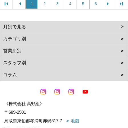
1
2
3
4
5
6
《株式会社 高野組》
〒689-2501
鳥取県東伯郡琴浦町赤碕817-7
地図