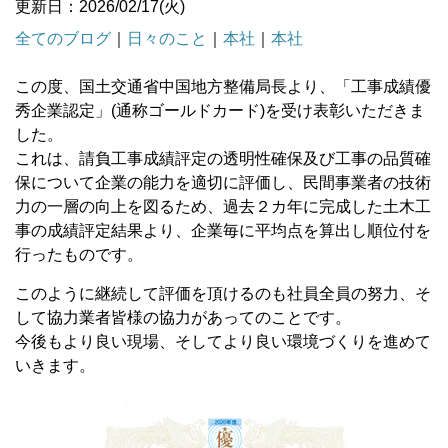
更新日：2026/02/17(火)
全てのブログ
｜
日々のこと
｜
本社
｜
本社
この度、国土交通省中国地方整備局長より、「工事成績優
秀企業認定」(通称ゴールドカード)を受け表彰いただきま
した。
これは、請負工事成績評定の透明性確保及び工事の品質確
保について企業の能力を適切に評価し、民間事業者の技術
力の一層の向上を図るため、過去２カ年に完成した土木工
事の成績評定結果より、企業毎に平均点を算出し順位付を
行ったものです。
このように継続して評価を頂けるのも社員全員の努力、そ
して協力業者皆様の協力があってのことです。
今後もより良い現場、そしてより良い環境づくりを進めて
いきます。