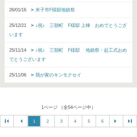
26/01/16
米子市F様邸地鎮祭
25/12/21
♪祝♪ 三朝町 F様邸 上棟 おめでとうござ
います
25/11/14
♪祝♪ 三朝町 F様邸 地鎮祭・起工式おめ
でとうございます
25/11/06
我が家のキンモクセイ
1ページ （全54ページ中）
1
2
3
4
5
6