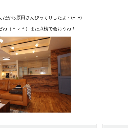
だから原田さんびっくりしたよ～(+_+)
（＾ｖ＾）また点検で会おうね！