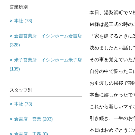
営業所別
本日、湯梨浜町でＭ
本社 (73)
Ｍ様は起工式の時の
倉吉営業所｜イシンホーム倉吉店
『家を建てるときに
(328)
決めましたとお話し
その事を覚えていた
米子営業所｜イシンホーム米子店
(139)
自分の中で誓った日
お引渡しの挨拶で期
スタッフ別
本当に嬉しかったです（
本社 (73)
これから新しいマイ
引き続き、一生のお
倉吉店｜営業 (203)
本日はおめでとうご
倉吉店｜工務 (0)