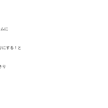
ームに
りにする！と
さり
♪