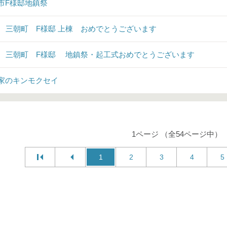
市F様邸地鎮祭
♪ 三朝町 F様邸 上棟 おめでとうございます
♪ 三朝町 F様邸 地鎮祭・起工式おめでとうございます
家のキンモクセイ
1ページ （全54ページ中）
1
2
3
4
5