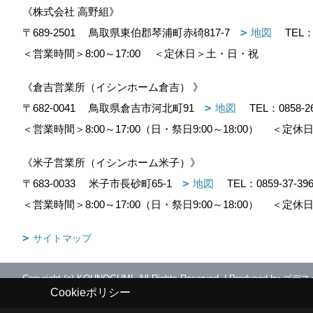
《株式会社 高野組》
〒689-2501
鳥取県東伯郡琴浦町赤碕817-7
地図
TEL
＜営業時間＞8:00～17:00
＜定休日＞土・日・祝
《倉吉営業所（イシンホーム倉吉） 》
〒682-0041
鳥取県倉吉市河北町91
地図
TEL：
0858-2
＜営業時間＞8:00～17:00（日・祭日9:00～18:00）
＜定休日
《米子営業所（イシンホーム米子）》
〒683-0033
米子市長砂町65-1
地図
TEL：
0859-37-39
＜営業時間＞8:00～17:00（日・祭日9:00～18:00）
＜定休日
サイトマップ
Copyright (c) KOUNOGUMI. All Rights Reserved.
|
Produced by
ゴデス
Cookieポリシー