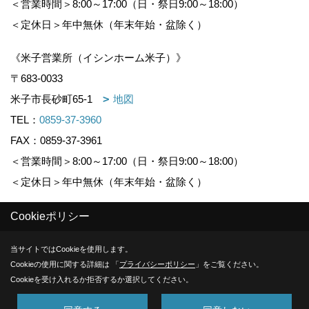
＜営業時間＞8:00～17:00（日・祭日9:00～18:00）
＜定休日＞年中無休（年末年始・盆除く）
《米子営業所（イシンホーム米子）》
〒683-0033
米子市長砂町65-1
地図
TEL：
0859-37-3960
FAX：0859-37-3961
＜営業時間＞8:00～17:00（日・祭日9:00～18:00）
＜定休日＞年中無休（年末年始・盆除く）
Cookieポリシー
Copyright (c) KOUNOGUMI. All Rights Reserved.
当サイトではCookieを使用します。
Produced by
ゴデスクリエイト
Cookieの使用に関する詳細は 「
プライバシーポリシー
」をご覧ください。
Cookieを受け入れるか拒否するか選択してください。