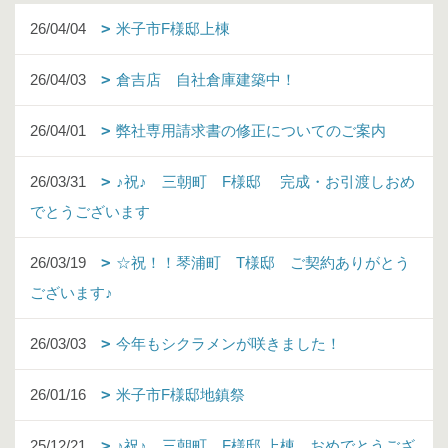
26/04/04
米子市F様邸上棟
26/04/03
倉吉店 自社倉庫建築中！
26/04/01
弊社専用請求書の修正についてのご案内
26/03/31
♪祝♪ 三朝町 F様邸 完成・お引渡しおめ
でとうございます
26/03/19
☆祝！！琴浦町 T様邸 ご契約ありがとう
ございます♪
26/03/03
今年もシクラメンが咲きました！
26/01/16
米子市F様邸地鎮祭
25/12/21
♪祝♪ 三朝町 F様邸 上棟 おめでとうござ