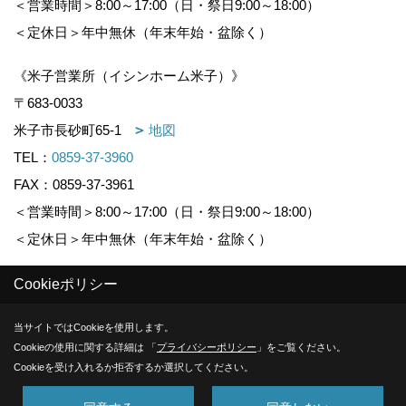
＜営業時間＞8:00～17:00（日・祭日9:00～18:00）
＜定休日＞年中無休（年末年始・盆除く）
《米子営業所（イシンホーム米子）》
〒683-0033
米子市長砂町65-1
地図
TEL：
0859-37-3960
FAX：0859-37-3961
＜営業時間＞8:00～17:00（日・祭日9:00～18:00）
＜定休日＞年中無休（年末年始・盆除く）
Cookieポリシー
Copyright (c) KOUNOGUMI. All Rights Reserved.
当サイトではCookieを使用します。
Produced by
ゴデスクリエイト
Cookieの使用に関する詳細は 「
プライバシーポリシー
」をご覧ください。
Cookieを受け入れるか拒否するか選択してください。