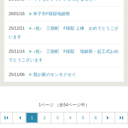
26/01/16
米子市F様邸地鎮祭
25/12/21
♪祝♪ 三朝町 F様邸 上棟 おめでとうござ
います
25/11/14
♪祝♪ 三朝町 F様邸 地鎮祭・起工式おめ
でとうございます
25/11/06
我が家のキンモクセイ
1ページ （全54ページ中）
1
2
3
4
5
6