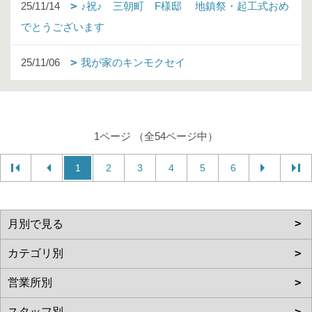
25/11/14
♪祝♪ 三朝町 F様邸 地鎮祭・起工式おめ
でとうございます
25/11/06
我が家のキンモクセイ
1ページ （全54ページ中）
1
2
3
4
5
6