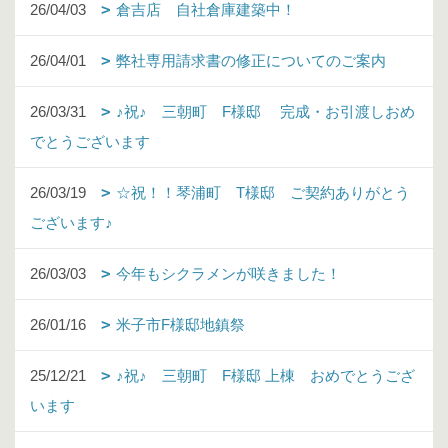
26/04/03
倉吉店 自社倉庫建築中！
26/04/01
弊社専用請求書の修正についてのご案内
26/03/31
♪祝♪ 三朝町 F様邸 完成・お引渡しおめ
でとうございます
26/03/19
☆祝！！琴浦町 T様邸 ご契約ありがとう
ございます♪
26/03/03
今年もシクラメンが咲きました！
26/01/16
米子市F様邸地鎮祭
25/12/21
♪祝♪ 三朝町 F様邸 上棟 おめでとうござ
います