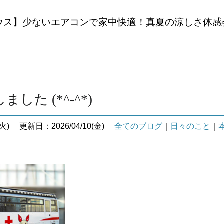
ウス】少ないエアコンで家中快適！真夏の涼しさ体感
した (*^-^*)
火)
更新日：2026/04/10(金)
全てのブログ
｜
日々のこと
｜