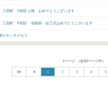
♪ 三朝町 F様邸 上棟 おめでとうございます
♪ 三朝町 F様邸 地鎮祭・起工式おめでとうございます
家のキンモクセイ
1ページ （全54ページ中）
1
2
3
4
5