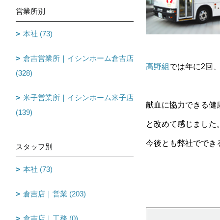
営業所別
本社 (73)
倉吉営業所｜イシンホーム倉吉店
高野組
では年に2回
(328)
米子営業所｜イシンホーム米子店
献血に協力できる健
(139)
と改めて感じました
今後とも弊社ででき
スタッフ別
本社 (73)
倉吉店｜営業 (203)
倉吉店｜工務 (0)