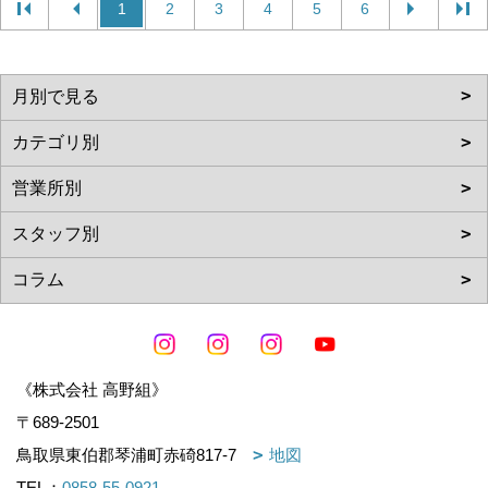
1
2
3
4
5
6
《株式会社 高野組》
〒689-2501
鳥取県東伯郡琴浦町赤碕817-7
地図
TEL：
0858-55-0921