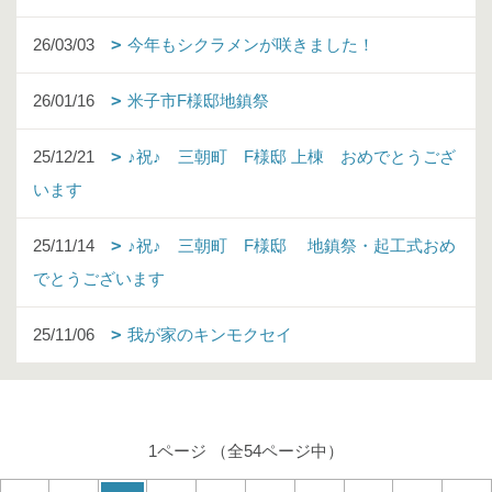
26/03/03
今年もシクラメンが咲きました！
26/01/16
米子市F様邸地鎮祭
25/12/21
♪祝♪ 三朝町 F様邸 上棟 おめでとうござ
います
25/11/14
♪祝♪ 三朝町 F様邸 地鎮祭・起工式おめ
でとうございます
25/11/06
我が家のキンモクセイ
1ページ （全54ページ中）