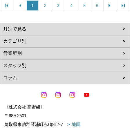
1
2
3
4
5
6
《株式会社 高野組》
〒689-2501
鳥取県東伯郡琴浦町赤碕817-7
地図