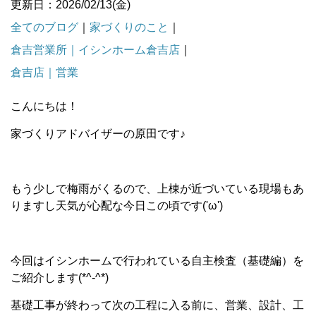
更新日：2026/02/13(金)
全てのブログ
｜
家づくりのこと
｜
倉吉営業所｜イシンホーム倉吉店
｜
倉吉店｜営業
こんにちは！
家づくりアドバイザーの原田です♪
もう少しで梅雨がくるので、上棟が近づいている現場もあ
りますし天気が心配な今日この頃です('ω')
今回はイシンホームで行われている自主検査（基礎編）を
ご紹介します(*^-^*)
基礎工事が終わって次の工程に入る前に、営業、設計、工