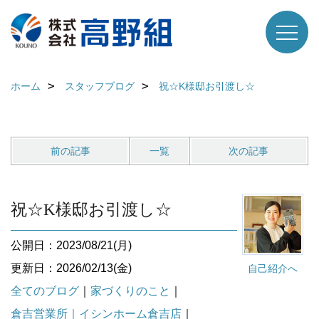
ホーム
スタッフブログ
祝☆K様邸お引渡し☆
前の記事
一覧
次の記事
祝☆K様邸お引渡し☆
公開日：2023/08/21(月)
更新日：2026/02/13(金)
自己紹介へ
全てのブログ
｜
家づくりのこと
｜
倉吉営業所｜イシンホーム倉吉店
｜