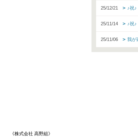
25/12/21
♪祝
25/11/14
♪祝
25/11/06
我が
《株式会社 高野組》