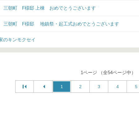
♪ 三朝町 F様邸 上棟 おめでとうございます
♪ 三朝町 F様邸 地鎮祭・起工式おめでとうございます
家のキンモクセイ
1ページ （全54ページ中）
1
2
3
4
5