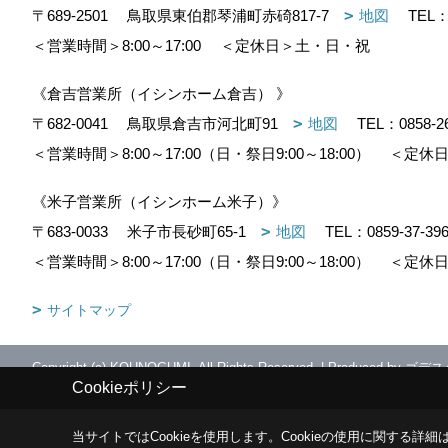
〒689-2501
鳥取県東伯郡琴浦町赤碕817-7
地図
TEL
＜営業時間＞8:00～17:00
＜定休日＞土・日・祝
《倉吉営業所（イシンホーム倉吉） 》
〒682-0041
鳥取県倉吉市河北町91
地図
TEL：
0858-2
＜営業時間＞8:00～17:00（日・祭日9:00～18:00）
＜定休日
《米子営業所（イシンホーム米子）》
〒683-0033
米子市長砂町65-1
地図
TEL：
0859-37-39
＜営業時間＞8:00～17:00（日・祭日9:00～18:00）
＜定休日
サイトマップ
Copyright (c) KOUNOGUMI. All Rights Reserved.
|
Produced by
ゴデス
Cookieポリシー
当サイトではCookieを使用します。
Cookieの使用に関する詳細は