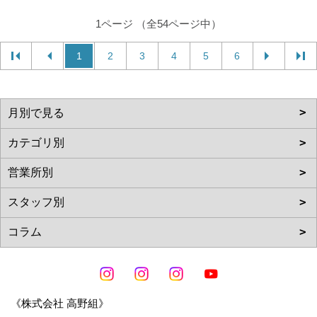
1ページ （全54ページ中）
1
2
3
4
5
6
《株式会社 高野組》