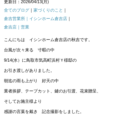
更新日：2026/04/13(月)
全てのブログ
｜
家づくりのこと
｜
倉吉営業所｜イシンホーム倉吉店
｜
倉吉店｜営業
こんにちは イシンホーム倉吉店の秋吉です。
台風が次々来る 寸暇の中
9/14(水）に鳥取市気高町浜村Ｙ様邸の
お引き渡しがありました。
朝迄の雨も上がり 好天の中
業者挨拶、テープカット、鍵のお引渡、花束贈呈、
そしてお施主様より
感謝の言葉を戴き 記念撮影をしました。