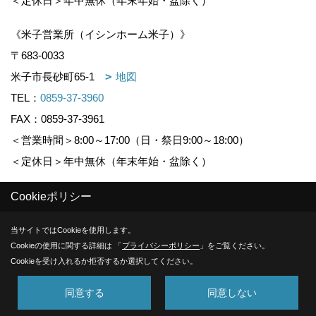
＜定休日＞年中無休（年末年始・盆除く）
《米子営業所（イシンホーム米子）》
〒683-0033
米子市長砂町65-1
地図
TEL：
0859-37-3960
FAX：0859-37-3961
＜営業時間＞8:00～17:00（日・祭日9:00～18:00）
＜定休日＞年中無休（年末年始・盆除く）
Cookieポリシー
Copyright (c) KOUNOGUMI. All Rights Reserved.
当サイトではCookieを使用します。
Produced by
ゴデスクリエイト
Cookieの使用に関する詳細は 「
プライバシーポリシー
」をご覧ください。
Cookieを受け入れるか拒否するか選択してください。
同意する
同意しない