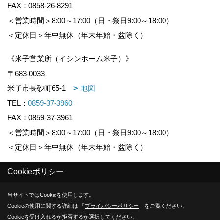
FAX：0858-26-8291
＜営業時間＞8:00～17:00（日・祭日9:00～18:00）
＜定休日＞年中無休（年末年始・盆除く）
《米子営業所（イシンホーム米子）》
〒683-0033
米子市長砂町65-1
地図
TEL：
0859-37-3960
FAX：0859-37-3961
＜営業時間＞8:00～17:00（日・祭日9:00～18:00）
＜定休日＞年中無休（年末年始・盆除く）
Cookieポリシー
Copyright (c) KOUNOGUMI. All Rights Reserved.
当サイトではCookieを使用します。
Produced by
ゴデスクリエイト
Cookieの使用に関する詳細は 「
プライバシーポリシー
」をご覧ください。
Cookieを受け入れるか拒否するか選択してください。