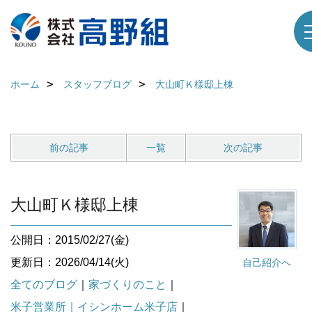
ホーム
スタッフブログ
大山町Ｋ様邸上棟
前の記事
一覧
次の記事
大山町Ｋ様邸上棟
公開日：2015/02/27(金)
更新日：2026/04/14(火)
自己紹介へ
全てのブログ
｜
家づくりのこと
｜
米子営業所｜イシンホーム米子店
｜