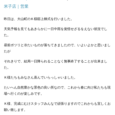
米子店｜営業
昨日は、大山町のＫ様邸上棟式を行いました。
天気予報を見ても
あきらかに一日中雨を覚悟せざるをえない状況でし
た。
昼前ポツリ
と冷たいものが落ちてきましたので、いよいよかと思いまし
たが
それ
きりで、結局一日降られることなく無事終了することが出来まし
た。
Ｋ様たちもみなさん喜んでいらっしゃいました。
たいへん自然豊かな
景色の良い所なので、これから春に向け私たちも現
場へ行くのが楽しみです。
Ｋ様、完成にむけスタッフみんな
で
頑張りますのでこれからも宜しくお
願い致します。