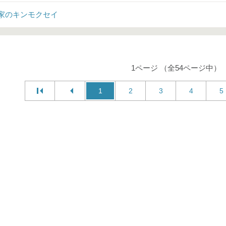
家のキンモクセイ
1ページ （全54ページ中）
1
2
3
4
5