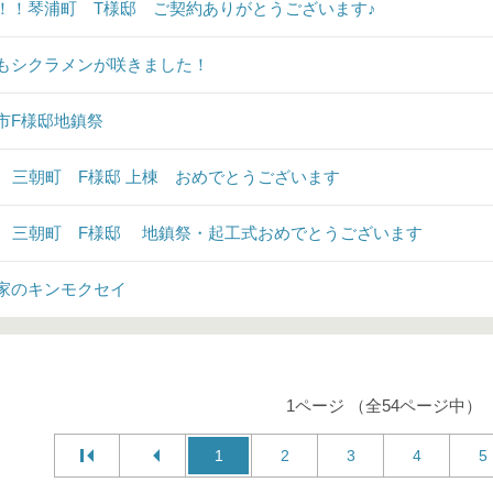
！！琴浦町 T様邸 ご契約ありがとうございます♪
もシクラメンが咲きました！
市F様邸地鎮祭
♪ 三朝町 F様邸 上棟 おめでとうございます
♪ 三朝町 F様邸 地鎮祭・起工式おめでとうございます
家のキンモクセイ
1ページ （全54ページ中）
1
2
3
4
5