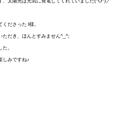
、太陽光は元気に発電してくれていました(^O^)／
くださった I様。
ただき、ほんとすみません^_^;
した。
楽しみですね♪