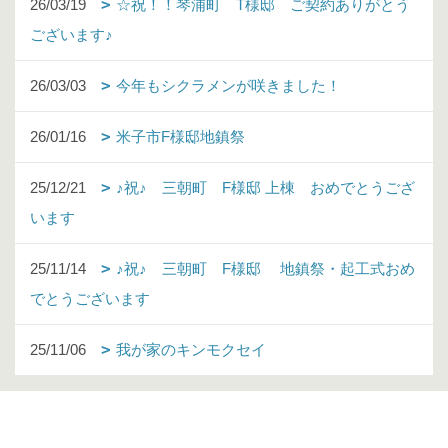
26/03/19
☆祝！！琴浦町 T様邸 ご契約ありがとう
ございます♪
26/03/03
今年もシクラメンが咲きました！
26/01/16
米子市F様邸地鎮祭
25/12/21
♪祝♪ 三朝町 F様邸 上棟 おめでとうござ
います
25/11/14
♪祝♪ 三朝町 F様邸 地鎮祭・起工式おめ
でとうございます
25/11/06
我が家のキンモクセイ