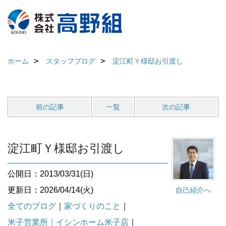
ホーム
スタッフブログ
淀江町Ｙ様邸お引渡し
前の記事
一覧
次の記事
淀江町Ｙ様邸お引渡し
公開日：2013/03/31(日)
更新日：2026/04/14(火)
自己紹介へ
全てのブログ
｜
家づくりのこと
｜
米子営業所｜イシンホーム米子店
｜