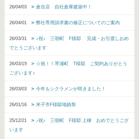
26/04/03
倉吉店 自社倉庫建築中！
26/04/01
弊社専用請求書の修正についてのご案内
26/03/31
♪祝♪ 三朝町 F様邸 完成・お引渡しおめ
でとうございます
26/03/19
☆祝！！琴浦町 T様邸 ご契約ありがとう
ございます♪
26/03/03
今年もシクラメンが咲きました！
26/01/16
米子市F様邸地鎮祭
25/12/21
♪祝♪ 三朝町 F様邸 上棟 おめでとうござ
います