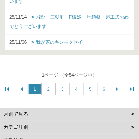
います
25/11/14
♪祝♪ 三朝町 F様邸 地鎮祭・起工式おめ
でとうございます
25/11/06
我が家のキンモクセイ
1ページ （全54ページ中）
1
2
3
4
5
6