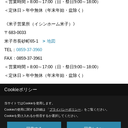
＜営業時間＞8:00～17:00（日・祭日9:00～18:00）
＜定休日＞年中無休（年末年始・盆除く）
《米子営業所（イシンホーム米子）》
〒683-0033
米子市長砂町65-1
地図
TEL：
0859-37-3960
FAX：0859-37-3961
＜営業時間＞8:00～17:00（日・祭日9:00～18:00）
＜定休日＞年中無休（年末年始・盆除く）
Cookieポリシー
Copyright (c) KOUNOGUMI. All Rights Reserved.
当サイトではCookieを使用します。
Produced by
ゴデスクリエイト
Cookieの使用に関する詳細は 「
プライバシーポリシー
」をご覧ください。
Cookieを受け入れるか拒否するか選択してください。