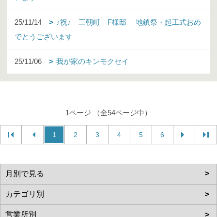
25/11/14
♪祝♪ 三朝町 F様邸 地鎮祭・起工式おめ
でとうございます
25/11/06
我が家のキンモクセイ
1ページ （全54ページ中）
1
2
3
4
5
6