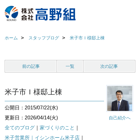
ホーム
スタッフブログ
米子市Ｉ様邸上棟
前の記事
一覧
次の記事
米子市Ｉ様邸上棟
公開日：2015/07/22(水)
更新日：2026/04/14(火)
自己紹介へ
全てのブログ
｜
家づくりのこと
｜
米子営業所｜イシンホーム米子店
｜