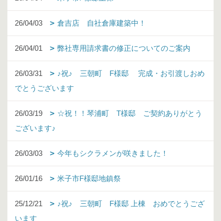
26/04/03
倉吉店 自社倉庫建築中！
26/04/01
弊社専用請求書の修正についてのご案内
26/03/31
♪祝♪ 三朝町 F様邸 完成・お引渡しおめ
でとうございます
26/03/19
☆祝！！琴浦町 T様邸 ご契約ありがとう
ございます♪
26/03/03
今年もシクラメンが咲きました！
26/01/16
米子市F様邸地鎮祭
25/12/21
♪祝♪ 三朝町 F様邸 上棟 おめでとうござ
います