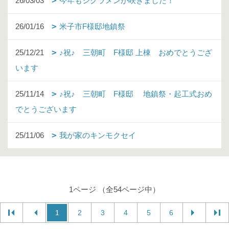
26/03/03
今年もシクラメンが咲きました！
26/01/16
米子市F様邸地鎮祭
25/12/21
♪祝♪ 三朝町 F様邸 上棟 おめでとうござ
います
25/11/14
♪祝♪ 三朝町 F様邸 地鎮祭・起工式おめ
でとうございます
25/11/06
我が家のキンモクセイ
1ページ （全54ページ中）
1
2
3
4
5
6