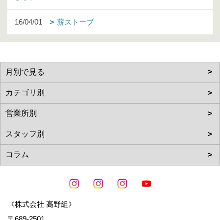
16/04/01
薪ストーブ
《株式会社 高野組》
〒689-2501