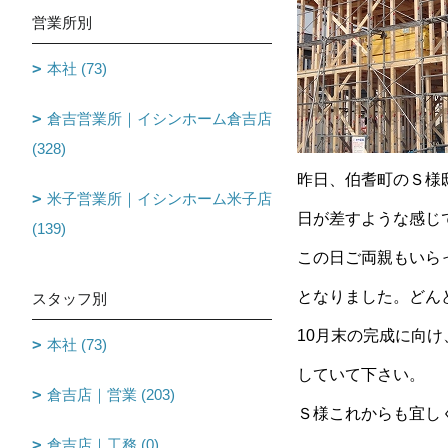
営業所別
本社 (73)
倉吉営業所｜イシンホーム倉吉店
(328)
昨日、伯耆町のＳ様
米子営業所｜イシンホーム米子店
日が差すような感じ
(139)
この日ご両親もいら
となりました。どん
スタッフ別
10月末の完成に向
本社 (73)
していて下さい。
倉吉店｜営業 (203)
Ｓ様これからも宜し
倉吉店｜工務 (0)