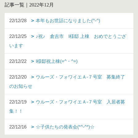
記事一覧｜2022年12月
22/12/28
本年もお世話になりました(^-^)
22/12/25
♪祝♪ 倉吉市 I様邸 上棟 おめでとうござ
います
22/12/22
I様邸祝上棟(=^・^=)
22/12/20
ウルーズ・フォワイエＡ-７号室 募集終了
のお知らせ
22/12/19
ウルーズ・フォワイエＡ-７号室 入居者募
集！！
22/12/16
☆子供たちの発表会(*^-^*)☆