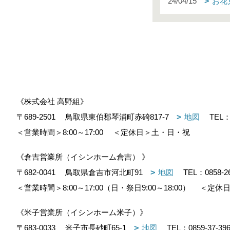
24/04/15
お花
《株式会社 高野組》
〒689-2501
鳥取県東伯郡琴浦町赤碕817-7
地図
TEL
＜営業時間＞8:00～17:00
＜定休日＞土・日・祝
《倉吉営業所（イシンホーム倉吉） 》
〒682-0041
鳥取県倉吉市河北町91
地図
TEL：
0858-2
＜営業時間＞8:00～17:00（日・祭日9:00～18:00）
＜定休日
《米子営業所（イシンホーム米子）》
〒683-0033
米子市長砂町65-1
地図
TEL：
0859-37-39