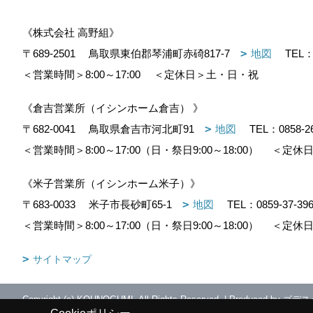
《株式会社 高野組》
〒689-2501
鳥取県東伯郡琴浦町赤碕817-7
地図
TEL
＜営業時間＞8:00～17:00
＜定休日＞土・日・祝
《倉吉営業所（イシンホーム倉吉） 》
〒682-0041
鳥取県倉吉市河北町91
地図
TEL：
0858-2
＜営業時間＞8:00～17:00（日・祭日9:00～18:00）
＜定休日
《米子営業所（イシンホーム米子）》
〒683-0033
米子市長砂町65-1
地図
TEL：
0859-37-39
＜営業時間＞8:00～17:00（日・祭日9:00～18:00）
＜定休日
サイトマップ
Copyright (c) KOUNOGUMI. All Rights Reserved.
|
Produced by
ゴデス