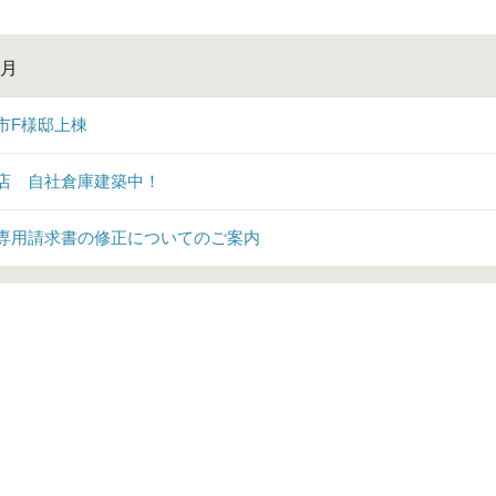
4月
市F様邸上棟
店 自社倉庫建築中！
専用請求書の修正についてのご案内