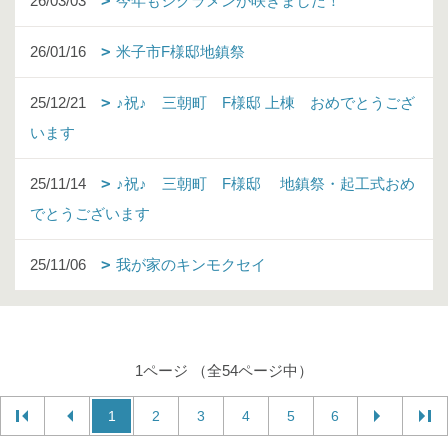
26/03/03
今年もシクラメンが咲きました！
26/01/16
米子市F様邸地鎮祭
25/12/21
♪祝♪ 三朝町 F様邸 上棟 おめでとうござ
います
25/11/14
♪祝♪ 三朝町 F様邸 地鎮祭・起工式おめ
でとうございます
25/11/06
我が家のキンモクセイ
1ページ （全54ページ中）
1
2
3
4
5
6