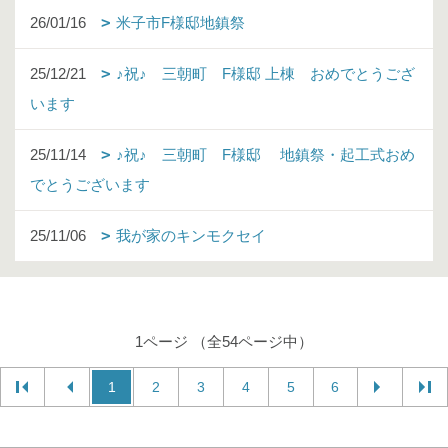
26/01/16
米子市F様邸地鎮祭
25/12/21
♪祝♪ 三朝町 F様邸 上棟 おめでとうござ
います
25/11/14
♪祝♪ 三朝町 F様邸 地鎮祭・起工式おめ
でとうございます
25/11/06
我が家のキンモクセイ
1ページ （全54ページ中）
1
2
3
4
5
6