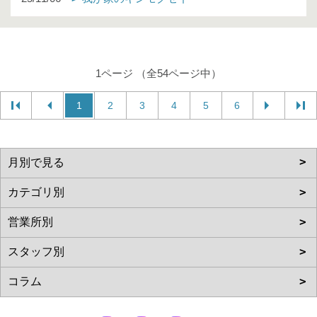
1ページ （全54ページ中）
1
2
3
4
5
6